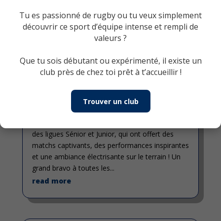
la fois profondes et durables. Depuis la
Tu es passionné de rugby ou tu veux simplement
fondation du Sainte-Anne-de-Bellevue Rugby...
découvrir ce sport d’équipe intense et rempli de
read more
valeurs ?
Que tu sois débutant ou expérimenté, il existe un
club près de chez toi prêt à t’accueillir !
Une fin de saison mémorable!
Sep 8, 2025
Trouver un club
Retour sur les Finales Sénior et JuniorLa saison
estivale s’est achevée en beauté avec les finales
des ligues Sénior et Junior, qui ont offert des
matchs captivants, des performances inspirantes
et une ambiance électrisante sur le terrain ! Un
grand bravo à toutes les...
read more