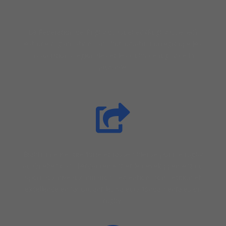
La Fédération de Rugby du Québec (Rugby Québec)
est une organisation sans but lucratif, qui regroupe les
associations régionales et les clubs de rugby de la
province.

Établir une identité forte et rassembleuse pour le rugby
au Québec dans l’encadrement et le développement du
sport aux niveaux initiation, récréation, compétition et
excellence en favorisant les valeurs fondamentales du
rugby.