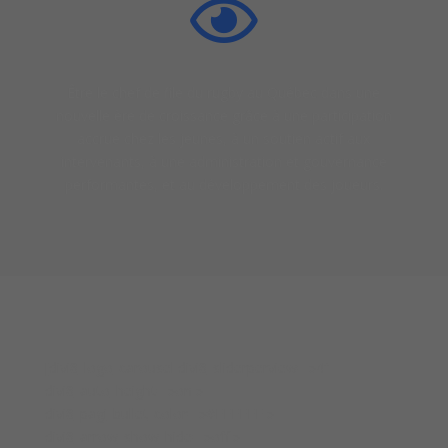

Être le chef de file du rugby au Québec dans une
nouvelle ère de croissance grâce à une participation
accrue chez les jeunes, à un soutien actif aux
intervenants, à une administration et gouvernance
performantes, et au développement des joueurs.
[divi8_logo_carousel divi8_sliderperview= »4″
divi8_auto_height= »on »
divi8_pagi_bullet_color= »#FFFFFF »
divi8_arrow_show_hide= »off »