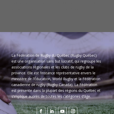
_builder_version= »4.27.4″ _module_preset= »default »
global_colors_info= »{} » _i= »0″ _address= »5.0.0.0″ /]
La Fédération de Rugby du Québec (Rugby Québec)
est une organisation sans but lucratif, qui regroupe les
associations régionales et les clubs de rugby de la
province. Elle est l’instance représentative envers le
ministère de l’Éducation, World Rugby et la Fédération
canadienne de rugby (Rugby Canada). La Fédération
est présente dans la plupart des régions du Québec et
s’implique auprès de toutes les catégories d’âge.